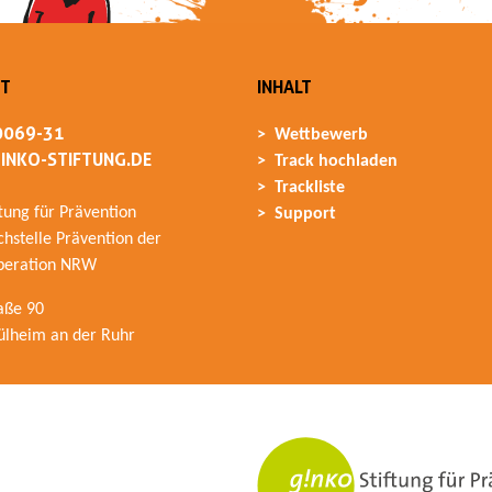
T
INHALT
0069-31
Wettbewerb
INKO-STIFTUNG.DE
Track hochladen
Trackliste
ftung für Prävention
Support
hstelle Prävention der
peration NRW
aße 90
lheim an der Ruhr