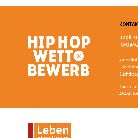
KONTAK
0208 3
INFO@G
ginko Sti
Landesfac
Suchtkoo
Kaiserstr
45468 Mü