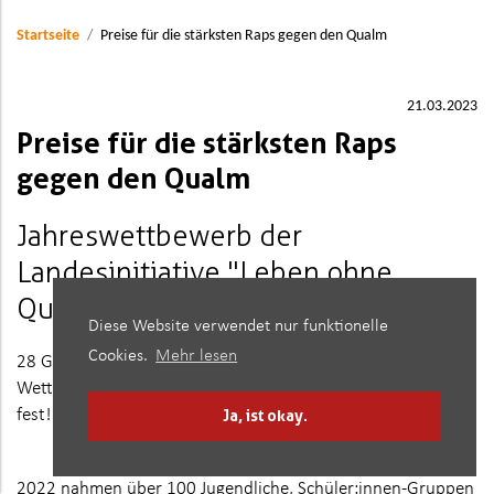
Startseite
Preise für die stärksten Raps gegen den Qualm
21.03.2023
Preise für die stärksten Raps
gegen den Qualm
Jahreswettbewerb der
Landesinitiative "Leben ohne
Qualm"
Diese Website verwendet nur funktionelle
Cookies.
Mehr lesen
28 Gewinnerinnen und Gewinner des landesweiten HipHop-
Wettbewerbes 2022 zum Thema "Nichtrauchen" stehen
Ja, ist okay.
fest! Sie erhielten Preise im Wert von insgesamt 3.500 Euro.
2022 nahmen über 100 Jugendliche, Schüler:innen-Gruppen