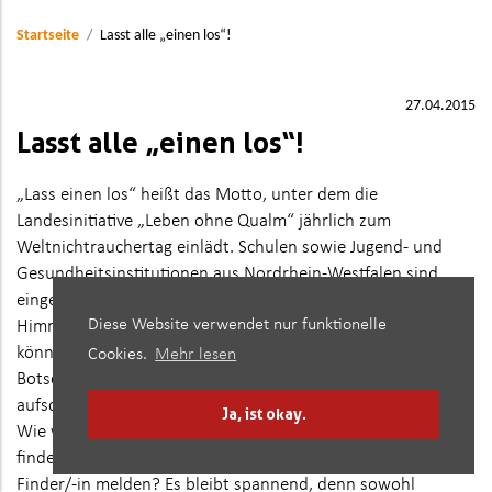
Startseite
Lasst alle „einen los“!
27.04.2015
Lasst alle „einen los“!
„Lass einen los“ heißt das Motto, unter dem die
Landesinitiative „Leben ohne Qualm“ jährlich zum
Weltnichtrauchertag einlädt. Schulen sowie Jugend- und
Gesundheitsinstitutionen aus Nordrhein-Westfalen sind
eingeladen, bunte Heliumballons mit Anhängern in den
Diese Website verwendet nur funktionelle
Himmel steigen zu lassen. Auf den angehängten Kärtchen
können die Teilnehmenden persönliche Sprüche und
Cookies.
Mehr lesen
Botschaften zu den Vorteilen des Nichtrauchens
aufschreiben.
Ja, ist okay.
Wie weit die Ballons wohl fliegen? Wer wird die Botschaft
finden? Und: Finden andere das cool und werden sich als
Finder/-in melden? Es bleibt spannend, denn sowohl