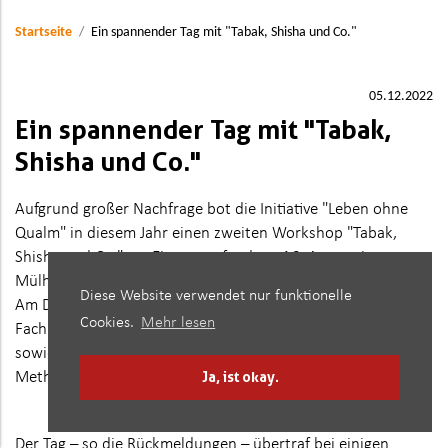
Startseite
Ein spannender Tag mit "Tabak, Shisha und Co."
05.12.2022
Ein spannender Tag mit "Tabak,
Shisha und Co."
Aufgrund großer Nachfrage bot die Initiative "Leben ohne
Qualm" in diesem Jahr einen zweiten Workshop "Tabak,
Shisha und Co." an. Ein erster fand am 16. August in
Mülheim statt.
Diese Website verwendet nur funktionelle
Am Dienstag, den 29.11.2022 trafen sich pädagogische
Cookies.
Mehr lesen
Fachkräfte aus der Suchtprävention, der Suchtberatung
sowie Lehrkräfte und Schulsozialarbeiter:innen, um
Ja, ist okay.
Methoden der Tabakprävention kennenzulernen.
Der Tag – so die Rückmeldungen – übertraf bei einigen